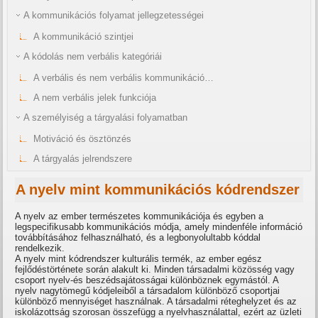
A kommunikációs folyamat jellegzetességei
A kommunikáció szintjei
A kódolás nem verbális kategóriái
A verbális és nem verbális kommunikáció…
A nem verbális jelek funkciója
A személyiség a tárgyalási folyamatban
Motiváció és ösztönzés
A tárgyalás jelrendszere
A nyelv mint kommunikációs kódrendszer
A nyelv az ember természetes kommunikációja és egyben a
legspecifikusabb kommunikációs módja, amely mindenféle információ
továbbításához felhasználható, és a legbonyolultabb kóddal
rendelkezik.
A nyelv mint kódrendszer kulturális termék, az ember egész
fejlődéstörténete során alakult ki. Minden társadalmi közösség vagy
csoport nyelv-és beszédsajátosságai különböznek egymástól. A
nyelv nagytömegű kódjeleiből a társadalom különböző csoportjai
különböző mennyiséget használnak. A társadalmi réteghelyzet és az
iskolázottság szorosan összefügg a nyelvhasználattal, ezért az üzleti