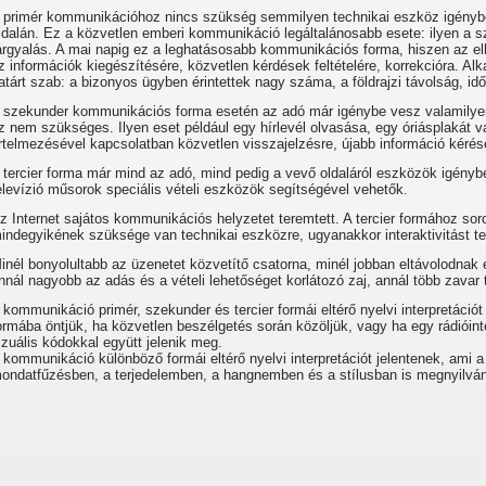
 primér kommunikációhoz nincs szükség semmilyen technikai eszköz igényb
ldalán. Ez a közvetlen emberi kommunikáció legáltalánosabb esete: ilyen a s
árgyalás. A mai napig ez a leghatásosabb kommunikációs forma, hiszen az e
z információk kiegészítésére, közvetlen kérdések feltételére, korrekcióra.
atárt szab: a bizonyos ügyben érintettek nagy száma, a földrajzi távolság, idő
 szekunder kommunikációs forma esetén az adó már igénybe vesz valamilyen
z nem szükséges. Ilyen eset például egy hírlevél olvasása, egy óriásplakát 
rtelmezésével kapcsolatban közvetlen visszajelzésre, újabb információ kérés
 tercier forma már mind az adó, mind pedig a vevő oldaláról eszközök igénybev
elevízió műsorok speciális vételi eszközök segítségével vehetők.
z Internet sajátos kommunikációs helyzetet teremtett. A tercier formához so
indegyikének szüksége van technikai eszközre, ugyanakkor interaktivitást te
inél bonyolultabb az üzenetet közvetítő csatorna, minél jobban eltávolodna
nnál nagyobb az adás és a vételi lehetőséget korlátozó zaj, annál több zava
 kommunikáció primér, szekunder és tercier formái eltérő nyelvi interpretáció
ormába öntjük, ha közvetlen beszélgetés során közöljük, vagy ha egy rádióint
izuális kódokkal együtt jelenik meg.
 kommunikáció különböző formái eltérő nyelvi interpretációt jelentenek, ami
ondatfűzésben, a terjedelemben, a hangnemben és a stílusban is megnyilván