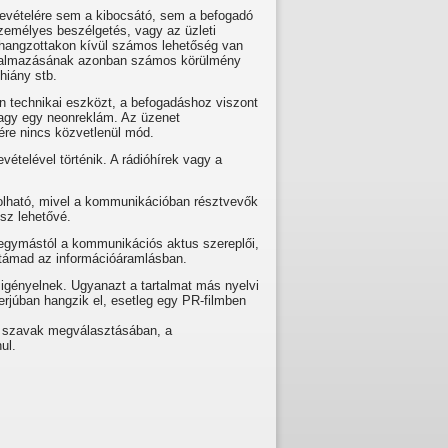
evételére sem a kibocsátó, sem a befogadó
zemélyes beszélgetés, vagy az üzleti
lhangzottakon kívül számos lehetőség van
 Alkalmazásának azonban számos körülmény
hiány stb.
 technikai eszközt, a befogadáshoz viszont
vagy egy neonreklám. Az üzenet
ére nincs közvetlenül mód.
ételével történik. A rádióhírek vagy a
rolható, mivel a kommunikációban résztvevők
sz lehetővé.
k egymástól a kommunikációs aktus szereplői,
r támad az információáramlásban.
t igényelnek. Ugyanazt a tartalmat más nyelvi
erjúban hangzik el, esetleg egy PR-filmben
 a szavak megválasztásában, a
ul.