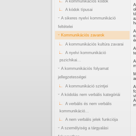
A kommunikációs kódok
A
o
A kódok típusai
t
A sikeres nyelvi kommunikáció
a
h
feltételei
A
Kommunikációs zavarok
e
é
A kommunikációs kultúra zavarai
A
A nyelvi kommunikáció
t
pszichikai…
A
m
A kommunikációs folyamat
M
jellegzetességei
a
A kommunikáció szintjei
A
f
A kódolás nem verbális kategóriái
v
A
A verbális és nem verbális
m
kommunikáció…
A nem verbális jelek funkciója
A személyiség a tárgyalási