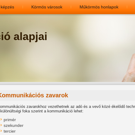
 képzés
Körmös városok
Műkörmös honlapok
ó alapjai
Kommunikációs zavarok
ommunikációs zavarokhoz vezethetnek az adó és a vevő közé ékelődő techn
lkülönültségi foka szerint a kommunikáció lehet:
primér
szekunder
tercier