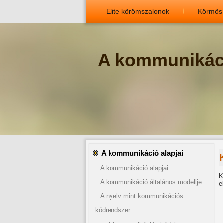
Elite körömszalonok
Körmös
A kommunikáci
A kommunikáció alapjai
A kommunikáció alapjai
K
A kommunikáció általános modellje
e
A nyelv mint kommunikációs
kódrendszer