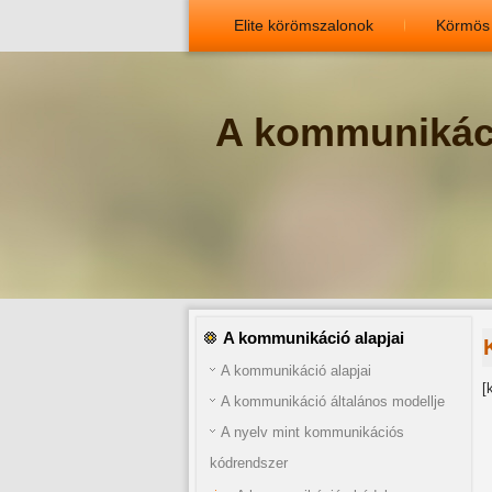
Elite körömszalonok
Körmös
A kommunikáci
A kommunikáció alapjai
A kommunikáció alapjai
[
A kommunikáció általános modellje
A nyelv mint kommunikációs
kódrendszer