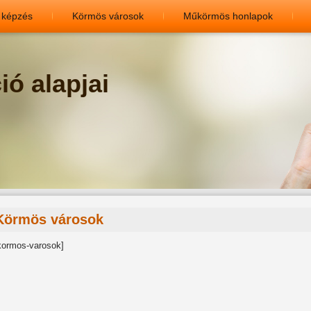
 képzés
Körmös városok
Műkörmös honlapok
ó alapjai
Körmös városok
kormos-varosok]