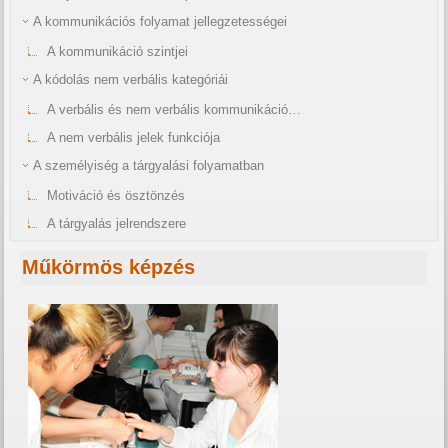
A kommunikációs folyamat jellegzetességei
A kommunikáció szintjei
A kódolás nem verbális kategóriái
A verbális és nem verbális kommunikáció…
A nem verbális jelek funkciója
A személyiség a tárgyalási folyamatban
Motiváció és ösztönzés
A tárgyalás jelrendszere
Műkörmös képzés