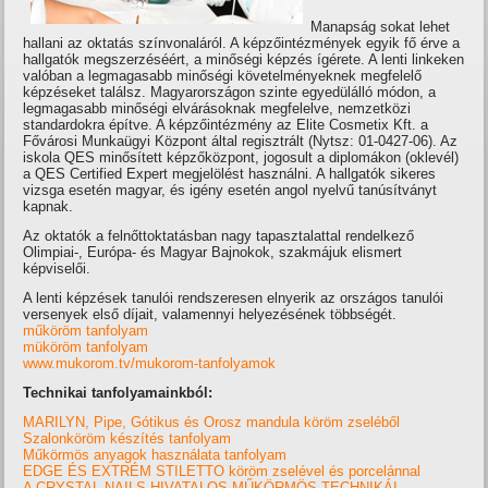
Manapság sokat lehet
hallani az oktatás színvonaláról. A képzőintézmények egyik fő érve a
hallgatók megszerzéséért, a minőségi képzés ígérete. A lenti linkeken
valóban a legmagasabb minőségi követelményeknek megfelelő
képzéseket találsz. Magyarországon szinte egyedülálló módon, a
legmagasabb minőségi elvárásoknak megfelelve, nemzetközi
standardokra építve. A képzőintézmény az Elite Cosmetix Kft. a
Fővárosi Munkaügyi Központ által regisztrált (Nytsz: 01-0427-06). Az
iskola QES minősített képzőközpont, jogosult a diplomákon (oklevél)
a QES Certified Expert megjelölést használni. A hallgatók sikeres
vizsga esetén magyar, és igény esetén angol nyelvű tanúsítványt
kapnak.
Az oktatók a felnőttoktatásban nagy tapasztalattal rendelkező
Olimpiai-, Európa- és Magyar Bajnokok, szakmájuk elismert
képviselői.
A lenti képzések tanulói rendszeresen elnyerik az országos tanulói
versenyek első díjait, valamennyi helyezésének többségét.
műköröm tanfolyam
müköröm tanfolyam
www.mukorom.tv/mukorom-tanfolyamok
Technikai tanfolyamainkból:
MARILYN, Pipe, Gótikus és Orosz mandula köröm zseléből
Szalonköröm készítés tanfolyam
Műkörmös anyagok használata tanfolyam
EDGE ÉS EXTRÉM STILETTO köröm zselével és porcelánnal
A CRYSTAL NAILS HIVATALOS MŰKÖRMÖS TECHNIKÁI